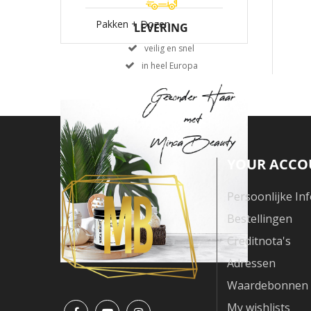
Pakken + Dozen
LEVERING
veilig en snel
in heel Europa
YOUR ACCO
Persoonlijke In
Bestellingen
Creditnota's
Adressen
Waardebonnen
My wishlists