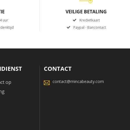
IE
VEILIGE BETALING
4 uur
Kredietkaart
denktijd
Paypal - Bancontact
DIENST
CONTACT
contact@mincabeauty.com
ct op
ng