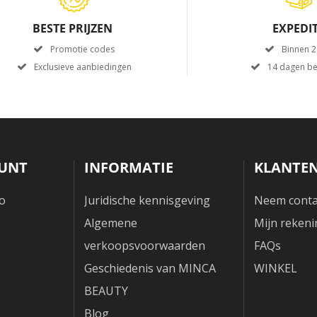
BESTE PRIJZEN
EXPEDIT
Promotie codes
Binnen 2
Exclusieve aanbiedingen
14 dagen be
UNT
INFORMATIE
KLANTEN
fo
Juridische kennisgeving
Neem conta
Algemene
Mijn rekeni
verkoopsvoorwaarden
FAQs
Geschiedenis van MINCA
WINKEL
BEAUTY
Blog