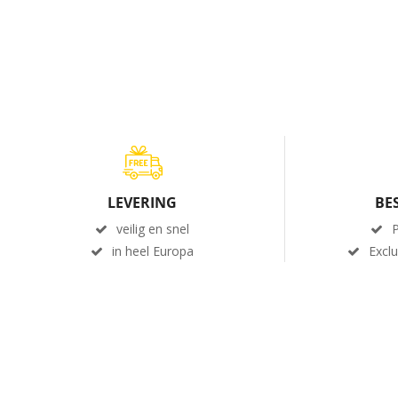
LEVERING
BE
veilig en snel
P
in heel Europa
Excl