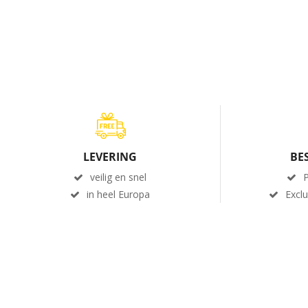
LEVERING
BE
veilig en snel
P
in heel Europa
Excl