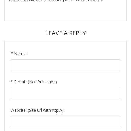
cela n'a pas encore été confirmé par des études cliniques.
LEAVE A REPLY
*
Name:
*
E-mail:
(Not Published)
Website:
(Site url withhttp://)