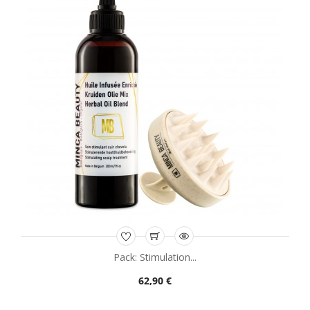
L
C
:
La
17
1
Pack: Stimulation...
62,90 €